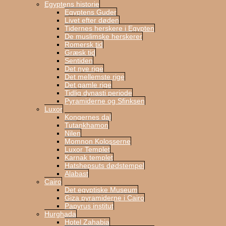
Egyptens historie
Egyptens Guder
Livet efter døden
Tidernes herskere i Egypten
De muslimske herskerer
Romersk tid
Græsk tid
Sentiden
Det nye rige
Det mellemste rige
Det gamle rige
Tidlig dynasti periode
Pyramiderne og Sfinksen
Luxor
Kongernes dal
Tutankhamon
Nilen
Momnon Kolosserne
Luxor Templet
Karnak templet
Hatshepsuts dødstempel
Alabast
Cairo
Det egyptiske Museum
Giza pyramiderne i Cairo
Papyrus institut
Hurghada
Hotel Zahabia