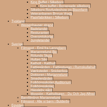
King Buffet i Silkeborg
King buffet i Borgegade silkeborg
Silkeborg Rovfugleshow og Bisonfarm
Veteranbanen Bryrup Vrads
Papirfabrikken i Silkeborg
Tyskland
Weisenhauser strand
Badelandet
Resturanten
Oversigtskortet
Junglelandet
Sverige
Filmspot - Emil fra Lønneberg
Mariannelund Bio
Rölunds Skola
Hultag Såg
Katholt - Katthult
Fattiggården - Fattigstugan i Rumskullahult
Værkstedet - Snickerboa
Doktoren i Mariannelund
Smedjegården
Folkhögsskolan Auditorium
Folkhögsskolan
Hässleby gård
Mossjön - Katholtsøen - Du Och Jag Alfred
Barnfilmbyn Mariannelund
Filmspot - Alle vi børn i Bulderby
Egypten