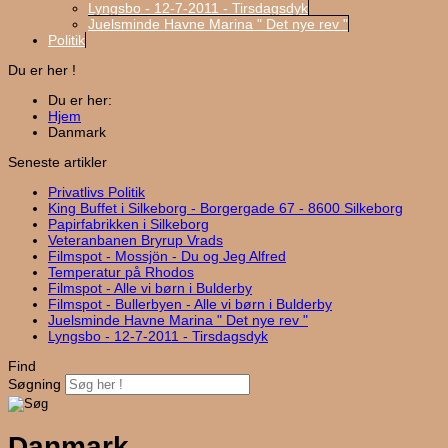
Lyngsbo - 12-7-2011 - Tirsdagsdyk
Juelsminde Havne Marina " Det nye rev "
Politik
Du er her !
Du er her:
Hjem
Danmark
Seneste artikler
Privatlivs Politik
King Buffet i Silkeborg - Borgergade 67 - 8600 Silkeborg
Papirfabrikken i Silkeborg
Veteranbanen Bryrup Vrads
Filmspot - Mossjön - Du og Jeg Alfred
Temperatur på Rhodos
Filmspot - Alle vi børn i Bulderby
Filmspot - Bullerbyen - Alle vi børn i Bulderby
Juelsminde Havne Marina " Det nye rev "
Lyngsbo - 12-7-2011 - Tirsdagsdyk
Find
Søgning
Danmark