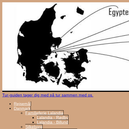
Tur-guiden tager dig med på tur sammen med os.
Rejsemål
Danmark
Familieferie Lalandia
Lalandia - Rødby
Lalandia - Billund
Silkeborg