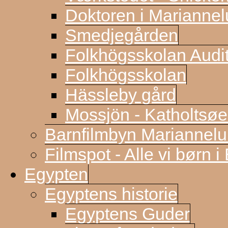
Doktoren i Marianne
Smedjegården
Folkhögsskolan Audi
Folkhögsskolan
Hässleby gård
Mossjön - Katholtsøe
Barnfilmbyn Mariannel
Filmspot - Alle vi børn i
Egypten
Egyptens historie
Egyptens Guder