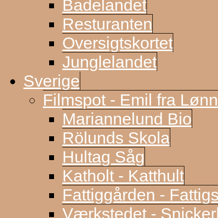
Badelandet
Resturanten
Oversigtskortet
Junglelandet
Sverige
Filmspot - Emil fra Løn
Mariannelund Bio
Rölunds Skola
Hultag Såg
Katholt - Katthult
Fattiggården - Fattig
Værkstedet - Snicke