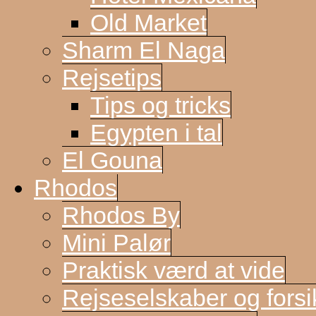
Old Market
Sharm El Naga
Rejsetips
Tips og tricks
Egypten i tal
El Gouna
Rhodos
Rhodos By
Mini Palør
Praktisk værd at vide
Rejseselskaber og forsi