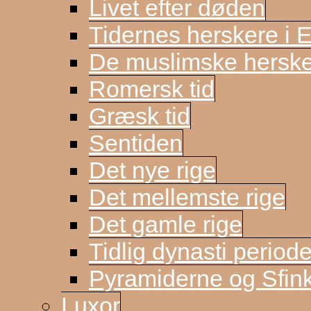
Livet efter døden
Tidernes herskere i 
De muslimske herske
Romersk tid
Græsk tid
Sentiden
Det nye rige
Det mellemste rige
Det gamle rige
Tidlig dynasti period
Pyramiderne og Sfin
Luxor