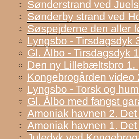
Sønderstrand ved Juel
Sønderby strand ved H
Søspejderne den aller f
Lyngsbo - Tirsdagsdyk 
Gl. Ålbo - Tirsdagsdyk 
Den ny Lillebæltsbro 1. p
Kongebrogården video 2
Lyngsbo - Torsk og hum
Gl. Ålbo med fangst gar
Amoniak havnen 2. Det f
Amoniak havnen 1. Det 
Juledyk ved Kongebrog