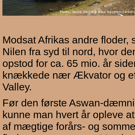
Modsat Afrikas andre floder, 
Nilen fra syd til nord, hvor 
opstod for ca. 65 mio. år side
knækkede nær Ækvator og eft
Valley.
Før den første Aswan-dæmnin
kunne man hvert år opleve a
af mægtige forårs- og sommer