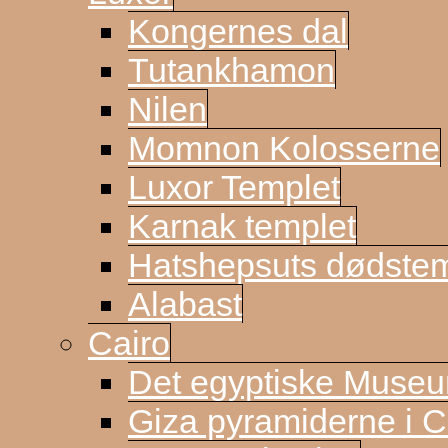
Kongernes dal
Tutankhamon
Nilen
Momnon Kolosserne
Luxor Templet
Karnak templet
Hatshepsuts dødste
Alabast
Cairo
Det egyptiske Muse
Giza pyramiderne i C