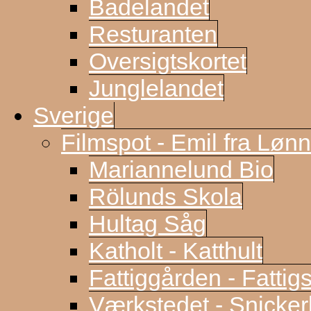
Badelandet
Resturanten
Oversigtskortet
Junglelandet
Sverige
Filmspot - Emil fra Løn
Mariannelund Bio
Rölunds Skola
Hultag Såg
Katholt - Katthult
Fattiggården - Fattig
Værkstedet - Snicke