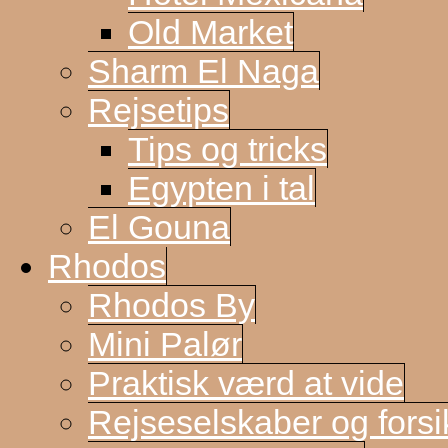
Old Market
Sharm El Naga
Rejsetips
Tips og tricks
Egypten i tal
El Gouna
Rhodos
Rhodos By
Mini Palør
Praktisk værd at vide
Rejseselskaber og forsi