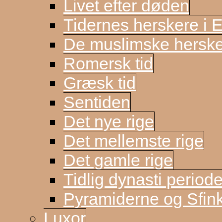
Livet efter døden
Tidernes herskere i 
De muslimske herske
Romersk tid
Græsk tid
Sentiden
Det nye rige
Det mellemste rige
Det gamle rige
Tidlig dynasti period
Pyramiderne og Sfin
Luxor