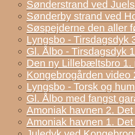
Sønderstrand ved Juel
Sønderby strand ved H
Søspejderne den aller f
Lyngsbo - Tirsdagsdyk 
Gl. Ålbo - Tirsdagsdyk 
Den ny Lillebæltsbro 1. p
Kongebrogården video 2
Lyngsbo - Torsk og hum
Gl. Ålbo med fangst gar
Amoniak havnen 2. Det f
Amoniak havnen 1. Det 
Juledyk ved Kongebrog