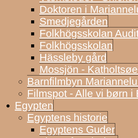
Doktoren i Marianne
Smedjegården
Folkhögsskolan Audi
Folkhögsskolan
Hässleby gård
Mossjön - Katholtsøe
Barnfilmbyn Mariannel
Filmspot - Alle vi børn i
Egypten
Egyptens historie
Egyptens Guder