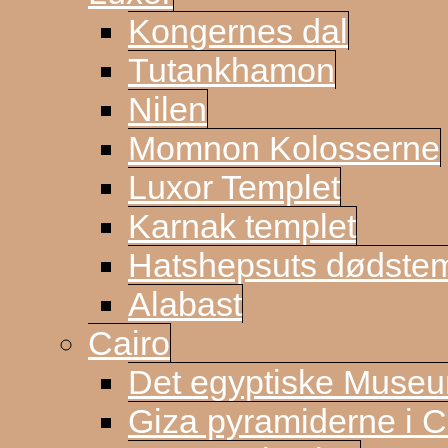
Kongernes dal
Tutankhamon
Nilen
Momnon Kolosserne
Luxor Templet
Karnak templet
Hatshepsuts dødste
Alabast
Cairo
Det egyptiske Muse
Giza pyramiderne i C