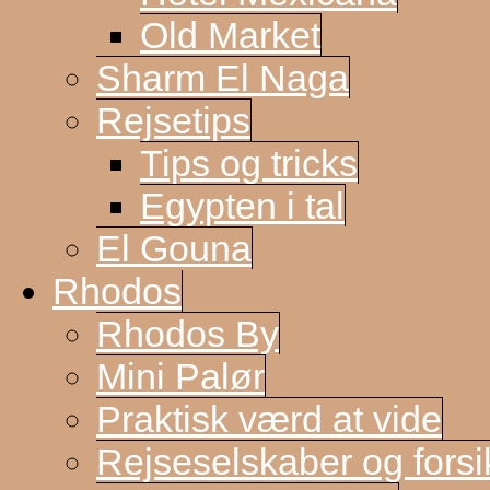
Old Market
Sharm El Naga
Rejsetips
Tips og tricks
Egypten i tal
El Gouna
Rhodos
Rhodos By
Mini Palør
Praktisk værd at vide
Rejseselskaber og forsi