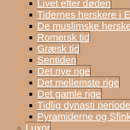
Livet efter døden
Tidernes herskere i 
De muslimske herske
Romersk tid
Græsk tid
Sentiden
Det nye rige
Det mellemste rige
Det gamle rige
Tidlig dynasti period
Pyramiderne og Sfin
Luxor