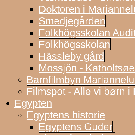
Doktoren i Marianne
Smedjegården
Folkhögsskolan Audi
Folkhögsskolan
Hässleby gård
Mossjön - Katholtsøe
Barnfilmbyn Mariannel
Filmspot - Alle vi børn i
Egypten
Egyptens historie
Egyptens Guder