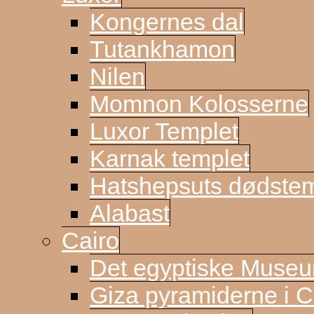
Kongernes dal
Tutankhamon
Nilen
Momnon Kolosserne
Luxor Templet
Karnak templet
Hatshepsuts dødste
Alabast
Cairo
Det egyptiske Muse
Giza pyramiderne i C