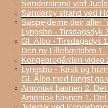
Sønderstrand ved Juel
Sønderby strand ved H
Søspejderne den aller f
Lyngsbo - Tirsdagsdyk 
Gl. Ålbo - Tirsdagsdyk 
Den ny Lillebæltsbro 1. p
Kongebrogården video 2
Lyngsbo - Torsk og hum
Gl. Ålbo med fangst gar
Amoniak havnen 2. Det f
Amoniak havnen 1. Det 
Juledyk ved Kongebrog