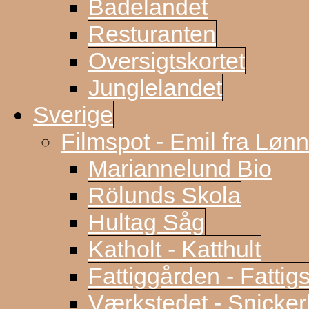
Badelandet
Resturanten
Oversigtskortet
Junglelandet
Sverige
Filmspot - Emil fra Løn
Mariannelund Bio
Rölunds Skola
Hultag Såg
Katholt - Katthult
Fattiggården - Fattig
Værkstedet - Snicke