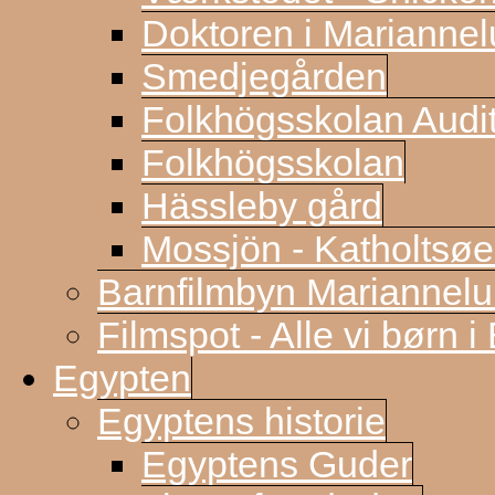
Doktoren i Marianne
Smedjegården
Folkhögsskolan Audi
Folkhögsskolan
Hässleby gård
Mossjön - Katholtsøe
Barnfilmbyn Mariannel
Filmspot - Alle vi børn i
Egypten
Egyptens historie
Egyptens Guder