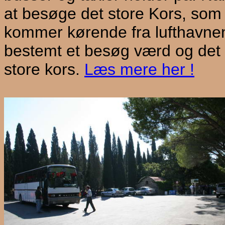
at besøge det store Kors, som 
kommer kørende fra lufthavnen
bestemt et besøg værd og det 
store kors.
Læs mere her !