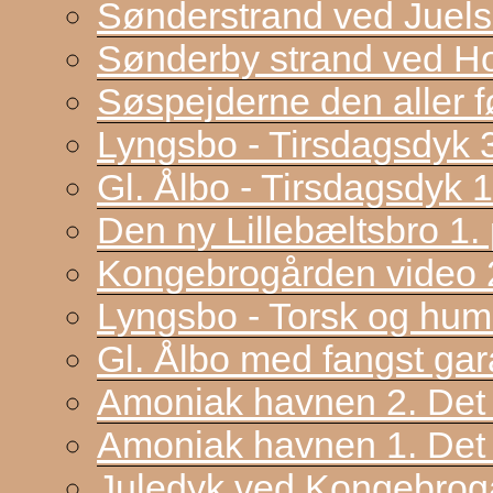
Sønderstrand ved Juel
Sønderby strand ved H
Søspejderne den aller f
Lyngsbo - Tirsdagsdyk 
Gl. Ålbo - Tirsdagsdyk 
Den ny Lillebæltsbro 1. p
Kongebrogården video 2
Lyngsbo - Torsk og hum
Gl. Ålbo med fangst gar
Amoniak havnen 2. Det f
Amoniak havnen 1. Det 
Juledyk ved Kongebrog