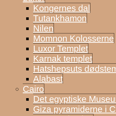
Kongernes dal
Tutankhamon
Nilen
Momnon Kolosserne
Luxor Templet
Karnak templet
Hatshepsuts dødste
Alabast
Cairo
Det egyptiske Muse
Giza pyramiderne i C