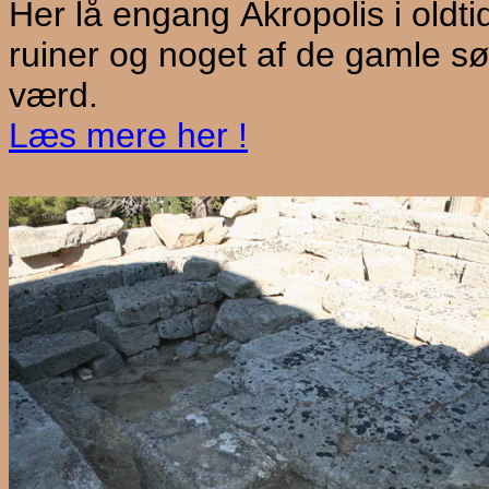
Her lå engang
Akropolis i oldt
ruiner og noget af de gamle søj
værd.
Læs mere her !