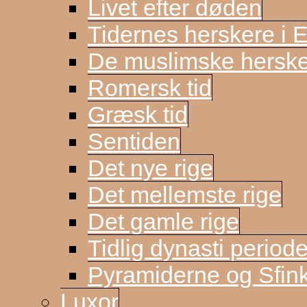
Livet efter døden
Tidernes herskere i 
De muslimske herske
Romersk tid
Græsk tid
Sentiden
Det nye rige
Det mellemste rige
Det gamle rige
Tidlig dynasti period
Pyramiderne og Sfin
Luxor