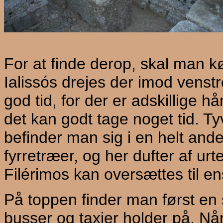
For at finde derop, skal man kø
Ialissós drejes der imod venst
god tid, for der er adskillige h
det kan godt tage noget tid. T
befinder man sig i en helt ande
fyrretræer, og her dufter af ur
Filérimos kan oversættes til 
På toppen finder man først en 
busser og taxier holder på. N