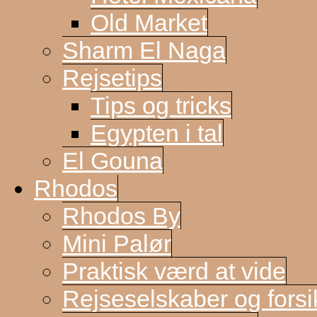
Old Market
Sharm El Naga
Rejsetips
Tips og tricks
Egypten i tal
El Gouna
Rhodos
Rhodos By
Mini Palør
Praktisk værd at vide
Rejseselskaber og forsi