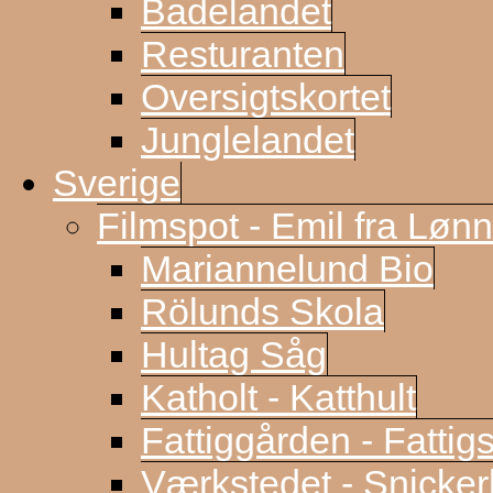
Badelandet
Resturanten
Oversigtskortet
Junglelandet
Sverige
Filmspot - Emil fra Løn
Mariannelund Bio
Rölunds Skola
Hultag Såg
Katholt - Katthult
Fattiggården - Fattig
Værkstedet - Snicke