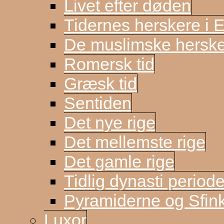
Livet efter døden
Tidernes herskere i 
De muslimske herske
Romersk tid
Græsk tid
Sentiden
Det nye rige
Det mellemste rige
Det gamle rige
Tidlig dynasti period
Pyramiderne og Sfin
Luxor