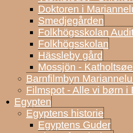
Doktoren i Marianne
Smedjegården
Folkhögsskolan Audi
Folkhögsskolan
Hässleby gård
Mossjön - Katholtsøe
Barnfilmbyn Mariannel
Filmspot - Alle vi børn i
Egypten
Egyptens historie
Egyptens Guder