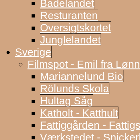
Badelandet
Resturanten
Oversigtskortet
Junglelandet
Sverige
Filmspot - Emil fra Løn
Mariannelund Bio
Rölunds Skola
Hultag Såg
Katholt - Katthult
Fattiggården - Fattig
Værkstedet - Snicke