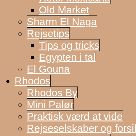
Old Market
Sharm El Naga
Rejsetips
Tips og tricks
Egypten i tal
El Gouna
Rhodos
Rhodos By
Mini Palør
Praktisk værd at vide
Rejseselskaber og forsi