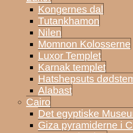
Kongernes dal
Tutankhamon
Nilen
Momnon Kolosserne
Luxor Templet
Karnak templet
Hatshepsuts dødste
Alabast
Cairo
Det egyptiske Muse
Giza pyramiderne i C