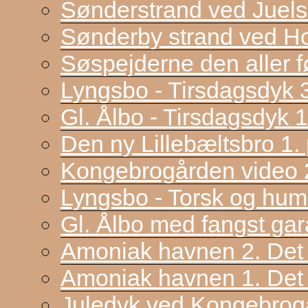
Sønderstrand ved Juel
Sønderby strand ved H
Søspejderne den aller f
Lyngsbo - Tirsdagsdyk 
Gl. Ålbo - Tirsdagsdyk 
Den ny Lillebæltsbro 1. p
Kongebrogården video 2
Lyngsbo - Torsk og hum
Gl. Ålbo med fangst gar
Amoniak havnen 2. Det f
Amoniak havnen 1. Det 
Juledyk ved Kongebrog