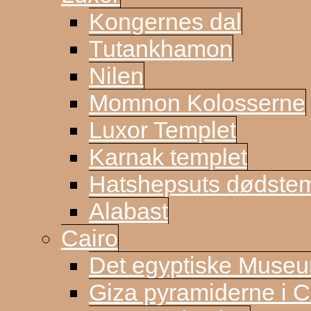
Kongernes dal
Tutankhamon
Nilen
Momnon Kolosserne
Luxor Templet
Karnak templet
Hatshepsuts dødste
Alabast
Cairo
Det egyptiske Muse
Giza pyramiderne i C