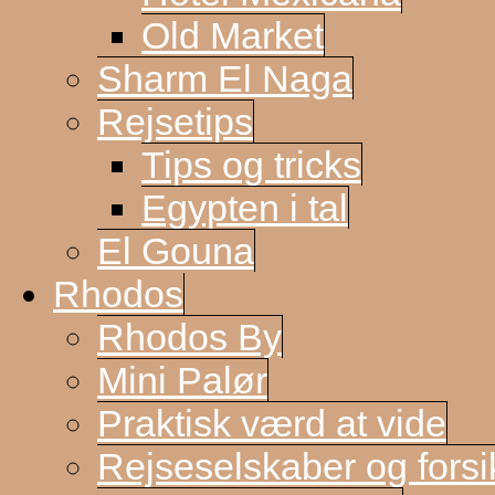
Old Market
Sharm El Naga
Rejsetips
Tips og tricks
Egypten i tal
El Gouna
Rhodos
Rhodos By
Mini Palør
Praktisk værd at vide
Rejseselskaber og forsi