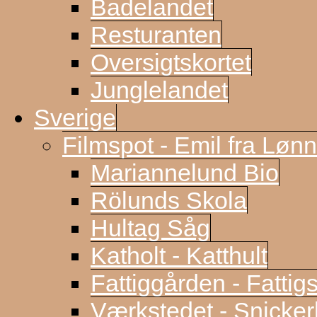
Badelandet
Resturanten
Oversigtskortet
Junglelandet
Sverige
Filmspot - Emil fra Løn
Mariannelund Bio
Rölunds Skola
Hultag Såg
Katholt - Katthult
Fattiggården - Fattig
Værkstedet - Snicke