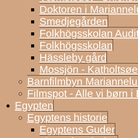
Doktoren i Marianne
Smedjegården
Folkhögsskolan Audi
Folkhögsskolan
Hässleby gård
Mossjön - Katholtsøe
Barnfilmbyn Mariannel
Filmspot - Alle vi børn i
Egypten
Egyptens historie
Egyptens Guder