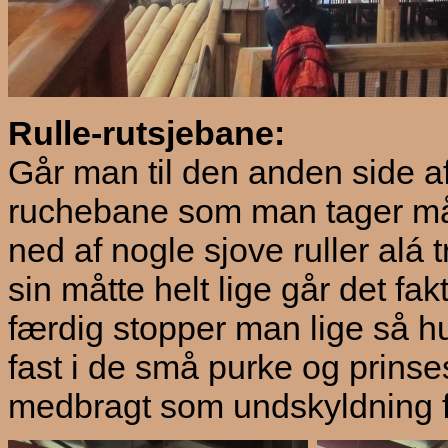
Rulle-rutsjebane:
Går man til den anden side af 
ruchebane som man tager mått
ned af nogle sjove ruller alá 
sin måtte helt lige går det fakt
færdig stopper man lige så hur
fast i de små purke og prins
medbragt som undskyldning for