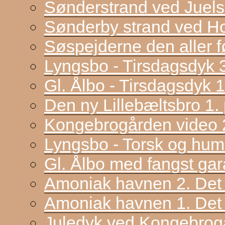
Sønderstrand ved Juel
Sønderby strand ved H
Søspejderne den aller f
Lyngsbo - Tirsdagsdyk 
Gl. Ålbo - Tirsdagsdyk 
Den ny Lillebæltsbro 1. p
Kongebrogården video 2
Lyngsbo - Torsk og hum
Gl. Ålbo med fangst gar
Amoniak havnen 2. Det f
Amoniak havnen 1. Det 
Juledyk ved Kongebrog