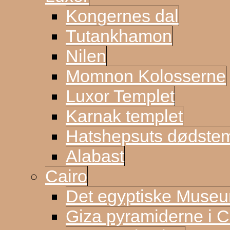
Kongernes dal
Tutankhamon
Nilen
Momnon Kolosserne
Luxor Templet
Karnak templet
Hatshepsuts dødste
Alabast
Cairo
Det egyptiske Muse
Giza pyramiderne i C