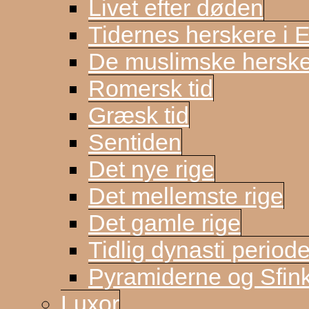
Livet efter døden
Tidernes herskere i 
De muslimske herske
Romersk tid
Græsk tid
Sentiden
Det nye rige
Det mellemste rige
Det gamle rige
Tidlig dynasti period
Pyramiderne og Sfin
Luxor