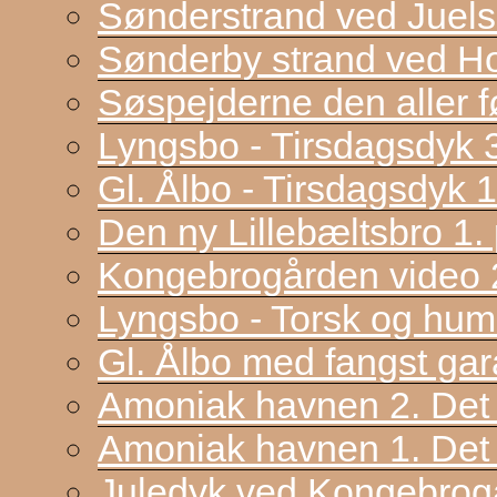
Sønderstrand ved Juel
Sønderby strand ved H
Søspejderne den aller f
Lyngsbo - Tirsdagsdyk 
Gl. Ålbo - Tirsdagsdyk 
Den ny Lillebæltsbro 1. p
Kongebrogården video 2
Lyngsbo - Torsk og hum
Gl. Ålbo med fangst gar
Amoniak havnen 2. Det f
Amoniak havnen 1. Det 
Juledyk ved Kongebrog