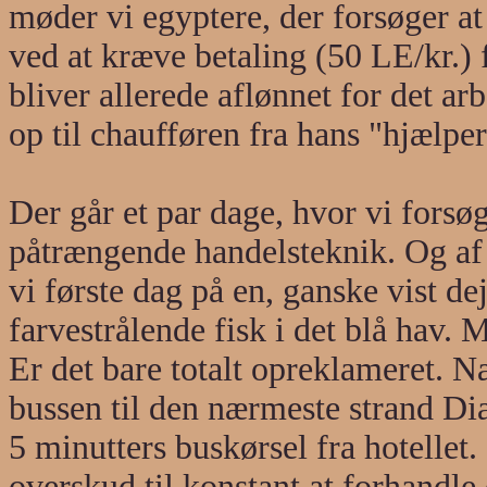
møder vi egyptere, der forsøger a
ved at kræve betaling (50 LE/kr.) f
bliver allerede aflønnet for det ar
op til chaufføren fra hans "hjælpe
Der går et par dage, hvor vi forsø
påtrængende handelsteknik. Og af d
vi første dag på en, ganske vist de
farvestrålende fisk i det blå hav.
Er det bare totalt opreklameret. N
bussen til den nærmeste strand D
5 minutters buskørsel fra hotellet.
overskud til konstant at forhandle