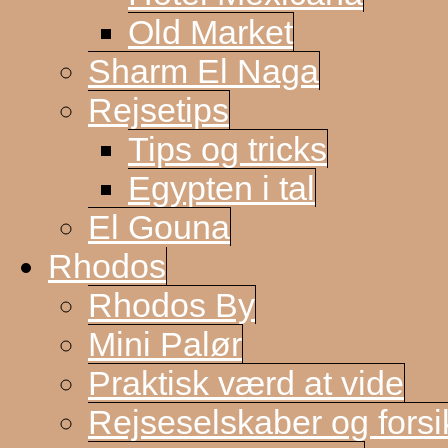
Old Market
Sharm El Naga
Rejsetips
Tips og tricks
Egypten i tal
El Gouna
Rhodos
Rhodos By
Mini Palør
Praktisk værd at vide
Rejseselskaber og forsi