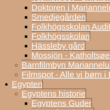
Doktoren i Marianne
Smedjegården
Folkhögsskolan Audi
Folkhögsskolan
Hässleby gård
Mossjön - Katholtsøe
Barnfilmbyn Mariannel
Filmspot - Alle vi børn i
Egypten
Egyptens historie
Egyptens Guder