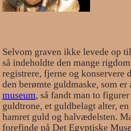
Selvom graven ikke levede op ti
så indeholdte den mange rigdomme
registrere, fjerne og konservere
den berømte guldmaske, som er a
museum
, så fandt man to figurer
guldtrone, et guldbelagt alter, e
hamret guld og halvædelsten.
Ma
forefinde på Det Egyptiske Mus