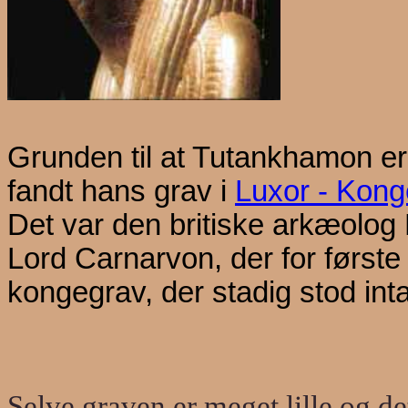
Grunden til at Tutankhamon er 
fandt hans grav i
Luxor - Kong
Det var den britiske arkæolog
Lord Carnarvon
, der for førs
kongegrav, der stadig stod inta
Selve graven er meget lille og d