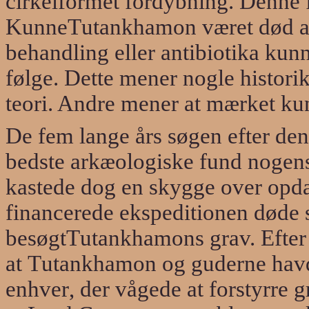
cirkelformet fordybning. Denne 
Kunne
T
utankhamon været død af 
behandling eller antibiotika kunn
følge. Dette mener nogle histori
teori. Andre mener at mærket ku
De fem lange års søgen efter den 
bedste arkæologiske fund nogen
kastede dog en skygge over opda
financerede eksp
e
ditionen døde 
besøgt
T
utankhamons grav. Efter 
at
T
utankhamon og guderne havd
enhver
,
der
vågede at forstyrre 