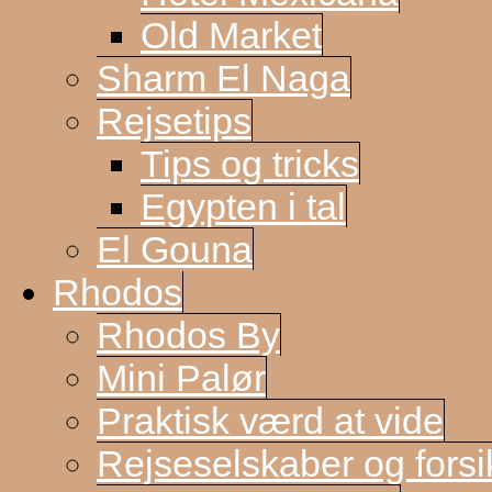
Old Market
Sharm El Naga
Rejsetips
Tips og tricks
Egypten i tal
El Gouna
Rhodos
Rhodos By
Mini Palør
Praktisk værd at vide
Rejseselskaber og forsi