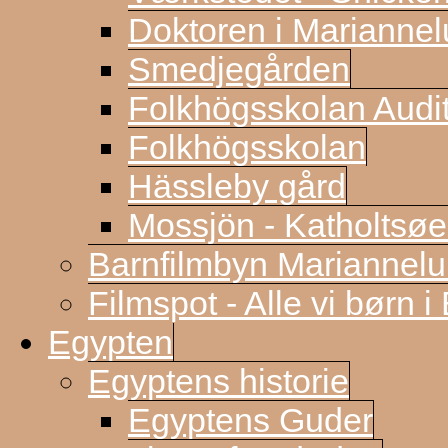
Doktoren i Marianne
Smedjegården
Folkhögsskolan Audi
Folkhögsskolan
Hässleby gård
Mossjön - Katholtsøe
Barnfilmbyn Mariannel
Filmspot - Alle vi børn i
Egypten
Egyptens historie
Egyptens Guder