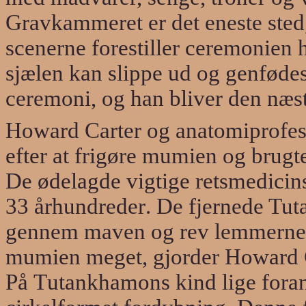
Gravkammeret er det eneste
sted
scenerne forestiller ceremonie
sjælen kan slippe ud og genfødes
ceremoni, og han bliver den næst
Howard Carter og anatomiprofes
efter at frigøre mumien og brugt
De ødelagde vigtige retsmedicins
33 århundrede
r
. De fjernede Tu
gennem maven og rev lemmerne 
mumien meget, gjorder Howard C
På
T
utankhamons kind lige foran 