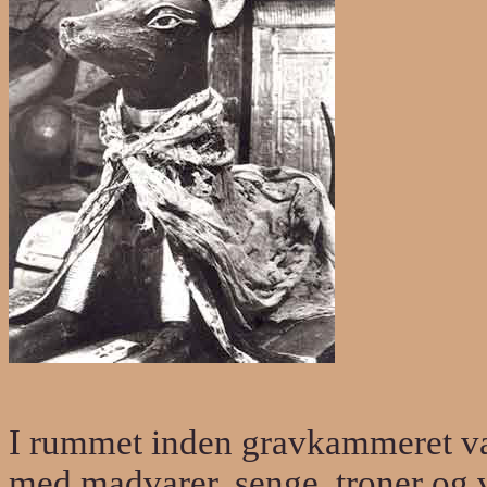
I rummet inden gravkammeret var
med madvarer, senge, troner og v