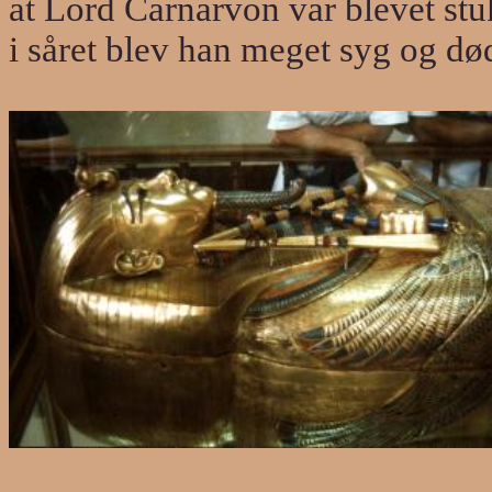
at Lord Carnarvon var bleve
t
stu
i såret b
le
v han meget syg og dø