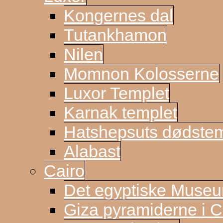
Kongernes dal
Tutankhamon
Nilen
Momnon Kolosserne
Luxor Templet
Karnak templet
Hatshepsuts dødste
Alabast
Cairo
Det egyptiske Muse
Giza pyramiderne i C