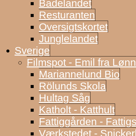
Badelandet
Resturanten
Oversigtskortet
Junglelandet
Sverige
Filmspot - Emil fra Løn
Mariannelund Bio
Rölunds Skola
Hultag Såg
Katholt - Katthult
Fattiggården - Fattig
Værkstedet - Snicke