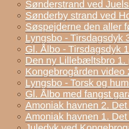
Sønderstrand ved Juel
Sønderby strand ved H
Søspejderne den aller f
Lyngsbo - Tirsdagsdyk 
Gl. Ålbo - Tirsdagsdyk 
Den ny Lillebæltsbro 1. p
Kongebrogården video 2
Lyngsbo - Torsk og hum
Gl. Ålbo med fangst gar
Amoniak havnen 2. Det f
Amoniak havnen 1. Det 
Juledyk ved Kongebrog