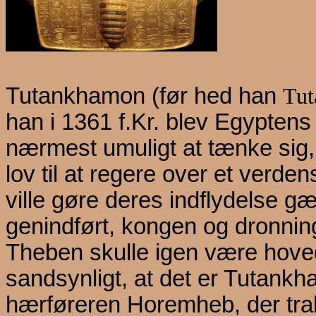
Tutankhamon
(før hed han
Tut
han i 1361 f.Kr. blev Egyptens 
nærmest umuligt at tænke sig,
lov til at regere over et verde
ville gøre deres indflydelse 
genindført, kongen og dronni
Theben skulle igen være hove
sandsynligt, at det er Tutank
hærføreren Horemheb, der trak 