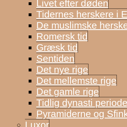
Livet efter døden
Tidernes herskere i 
De muslimske herske
Romersk tid
Græsk tid
Sentiden
Det nye rige
Det mellemste rige
Det gamle rige
Tidlig dynasti period
Pyramiderne og Sfin
Luxor