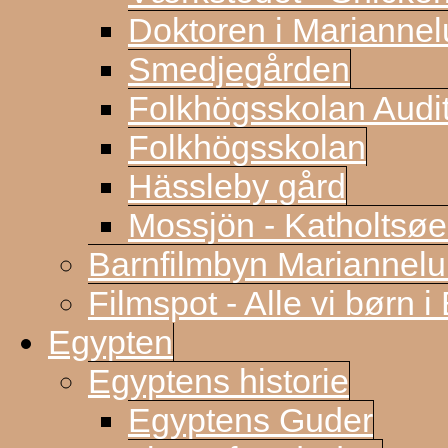
Doktoren i Marianne
Smedjegården
Folkhögsskolan Audi
Folkhögsskolan
Hässleby gård
Mossjön - Katholtsøe
Barnfilmbyn Mariannel
Filmspot - Alle vi børn i
Egypten
Egyptens historie
Egyptens Guder