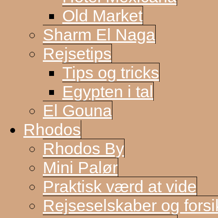
Old Market
Sharm El Naga
Rejsetips
Tips og tricks
Egypten i tal
El Gouna
Rhodos
Rhodos By
Mini Palør
Praktisk værd at vide
Rejseselskaber og forsi