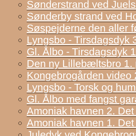
Sønderstrand ved Juel
Sønderby strand ved H
Søspejderne den aller f
Lyngsbo - Tirsdagsdyk 
Gl. Ålbo - Tirsdagsdyk 
Den ny Lillebæltsbro 1. p
Kongebrogården video 2
Lyngsbo - Torsk og hum
Gl. Ålbo med fangst gar
Amoniak havnen 2. Det f
Amoniak havnen 1. Det 
Juledyk ved Kongebrog