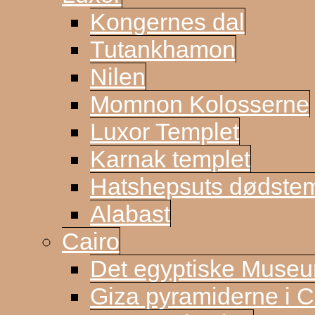
Kongernes dal
Tutankhamon
Nilen
Momnon Kolosserne
Luxor Templet
Karnak templet
Hatshepsuts dødste
Alabast
Cairo
Det egyptiske Muse
Giza pyramiderne i C