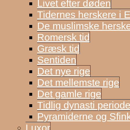
Livet efter døden
Tidernes herskere i 
De muslimske herske
Romersk tid
Græsk tid
Sentiden
Det nye rige
Det mellemste rige
Det gamle rige
Tidlig dynasti period
Pyramiderne og Sfin
Luxor