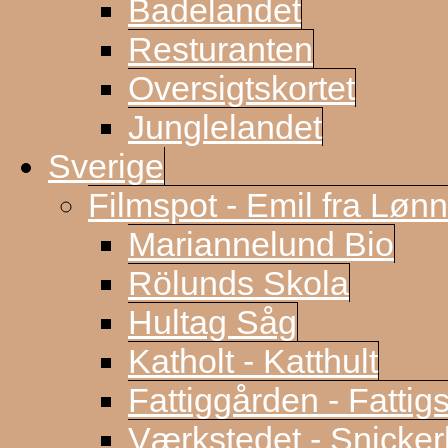
Badelandet
Resturanten
Oversigtskortet
Junglelandet
Sverige
Filmspot - Emil fra Løn
Mariannelund Bio
Rölunds Skola
Hultag Såg
Katholt - Katthult
Fattiggården - Fattig
Værkstedet - Snicke