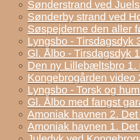
Sønderstrand ved Juel
Sønderby strand ved H
Søspejderne den aller f
Lyngsbo - Tirsdagsdyk 
Gl. Ålbo - Tirsdagsdyk 
Den ny Lillebæltsbro 1. p
Kongebrogården video 2
Lyngsbo - Torsk og hum
Gl. Ålbo med fangst gar
Amoniak havnen 2. Det f
Amoniak havnen 1. Det 
Juledyk ved Kongebrog