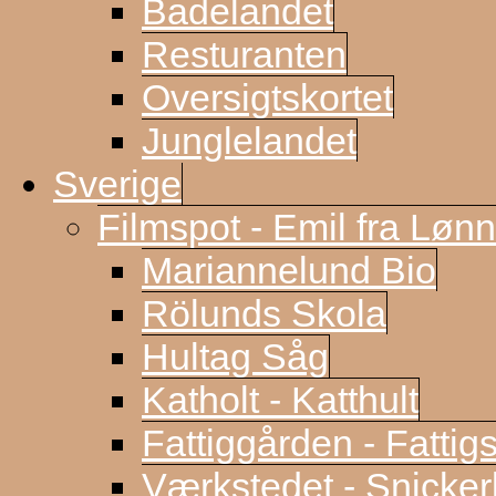
Badelandet
Resturanten
Oversigtskortet
Junglelandet
Sverige
Filmspot - Emil fra Løn
Mariannelund Bio
Rölunds Skola
Hultag Såg
Katholt - Katthult
Fattiggården - Fattig
Værkstedet - Snicke