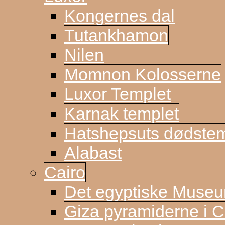
Kongernes dal
Tutankhamon
Nilen
Momnon Kolosserne
Luxor Templet
Karnak templet
Hatshepsuts dødste
Alabast
Cairo
Det egyptiske Muse
Giza pyramiderne i C