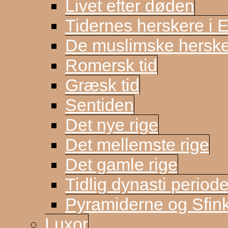
Livet efter døden
Tidernes herskere i 
De muslimske herske
Romersk tid
Græsk tid
Sentiden
Det nye rige
Det mellemste rige
Det gamle rige
Tidlig dynasti period
Pyramiderne og Sfin
Luxor