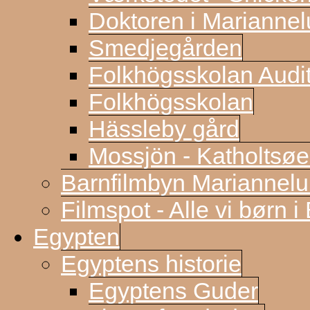
Doktoren i Marianne
Smedjegården
Folkhögsskolan Audi
Folkhögsskolan
Hässleby gård
Mossjön - Katholtsøe
Barnfilmbyn Mariannel
Filmspot - Alle vi børn i
Egypten
Egyptens historie
Egyptens Guder