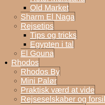
Old Market
Sharm El Naga
Rejsetips
Tips og tricks
Egypten i tal
El Gouna
Rhodos
Rhodos By
Mini Palør
Praktisk værd at vide
Rejseselskaber og forsi