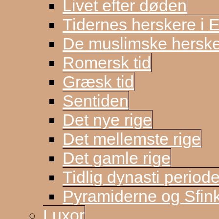
Livet efter døden
Tidernes herskere i 
De muslimske herske
Romersk tid
Græsk tid
Sentiden
Det nye rige
Det mellemste rige
Det gamle rige
Tidlig dynasti period
Pyramiderne og Sfin
Luxor