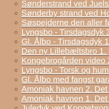
Sønderstrand ved Juel
Sønderby strand ved H
Søspejderne den aller f
Lyngsbo - Tirsdagsdyk 
Gl. Ålbo - Tirsdagsdyk 
Den ny Lillebæltsbro 1. p
Kongebrogården video 2
Lyngsbo - Torsk og hum
Gl. Ålbo med fangst gar
Amoniak havnen 2. Det f
Amoniak havnen 1. Det 
Juledyk ved Kongebrog