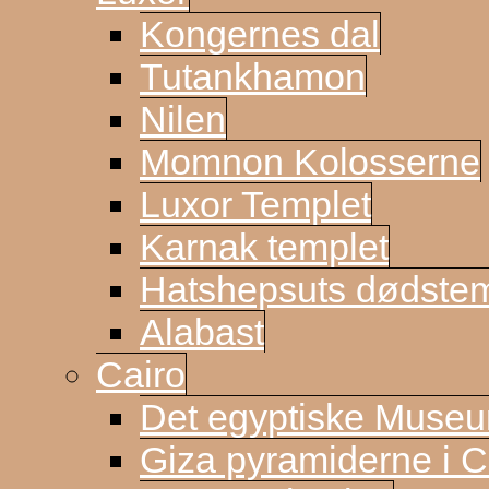
Kongernes dal
Tutankhamon
Nilen
Momnon Kolosserne
Luxor Templet
Karnak templet
Hatshepsuts dødste
Alabast
Cairo
Det egyptiske Muse
Giza pyramiderne i C