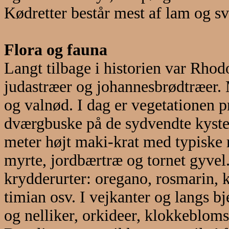
Kødretter består mest af lam og svi
Flora og fauna
Langt tilbage i historien var Rho
judastræer og johannesbrødtræer. 
og valnød. I dag er vegetationen 
dværgbuske på de sydvendte kyster
meter højt maki-krat med typiske 
myrte, jordbærtræ og tornet gyve
krydderurter: oregano, rosmarin, ka
timian osv. I vejkanter og langs b
og nelliker, orkideer, klokkebloms