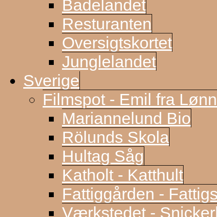
Badelandet
Resturanten
Oversigtskortet
Junglelandet
Sverige
Filmspot - Emil fra Løn
Mariannelund Bio
Rölunds Skola
Hultag Såg
Katholt - Katthult
Fattiggården - Fattig
Værkstedet - Snicke