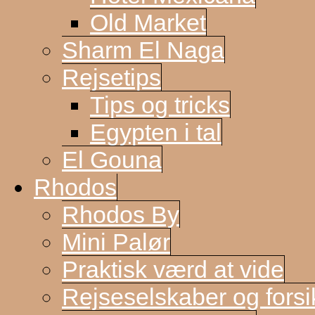
Old Market
Sharm El Naga
Rejsetips
Tips og tricks
Egypten i tal
El Gouna
Rhodos
Rhodos By
Mini Palør
Praktisk værd at vide
Rejseselskaber og forsi