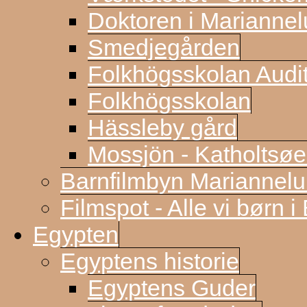
Doktoren i Marianne
Smedjegården
Folkhögsskolan Audi
Folkhögsskolan
Hässleby gård
Mossjön - Katholtsøe
Barnfilmbyn Mariannel
Filmspot - Alle vi børn i
Egypten
Egyptens historie
Egyptens Guder