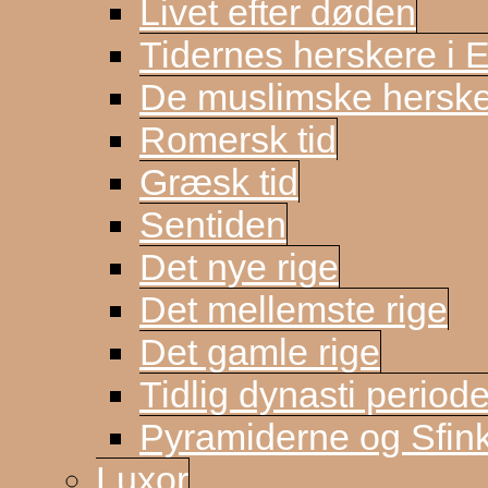
Livet efter døden
Tidernes herskere i 
De muslimske herske
Romersk tid
Græsk tid
Sentiden
Det nye rige
Det mellemste rige
Det gamle rige
Tidlig dynasti period
Pyramiderne og Sfin
Luxor