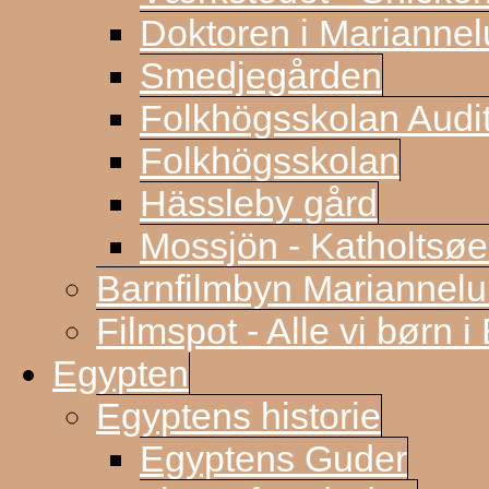
Doktoren i Marianne
Smedjegården
Folkhögsskolan Audi
Folkhögsskolan
Hässleby gård
Mossjön - Katholtsøe
Barnfilmbyn Mariannel
Filmspot - Alle vi børn i
Egypten
Egyptens historie
Egyptens Guder