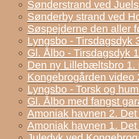
Sønderstrand ved Juel
Sønderby strand ved H
Søspejderne den aller f
Lyngsbo - Tirsdagsdyk 
Gl. Ålbo - Tirsdagsdyk 
Den ny Lillebæltsbro 1. p
Kongebrogården video 2
Lyngsbo - Torsk og hum
Gl. Ålbo med fangst gar
Amoniak havnen 2. Det f
Amoniak havnen 1. Det 
Juledyk ved Kongebrog