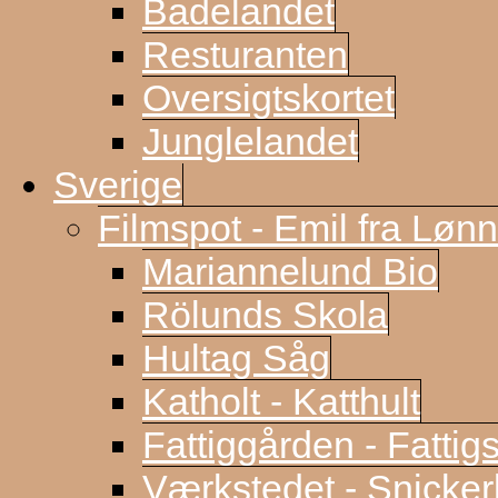
Badelandet
Resturanten
Oversigtskortet
Junglelandet
Sverige
Filmspot - Emil fra Løn
Mariannelund Bio
Rölunds Skola
Hultag Såg
Katholt - Katthult
Fattiggården - Fattig
Værkstedet - Snicke