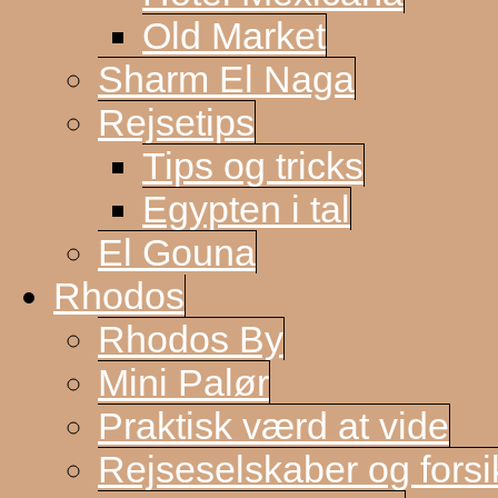
Old Market
Sharm El Naga
Rejsetips
Tips og tricks
Egypten i tal
El Gouna
Rhodos
Rhodos By
Mini Palør
Praktisk værd at vide
Rejseselskaber og forsi