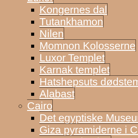
Kongernes dal
Tutankhamon
Nilen
Momnon Kolosserne
Luxor Templet
Karnak templet
Hatshepsuts dødste
Alabast
Cairo
Det egyptiske Muse
Giza pyramiderne i C