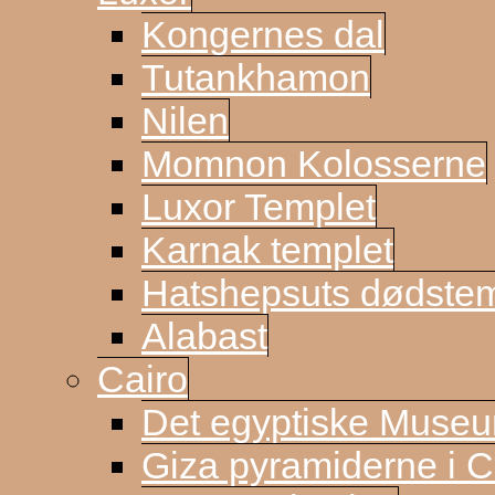
Kongernes dal
Tutankhamon
Nilen
Momnon Kolosserne
Luxor Templet
Karnak templet
Hatshepsuts dødste
Alabast
Cairo
Det egyptiske Muse
Giza pyramiderne i C