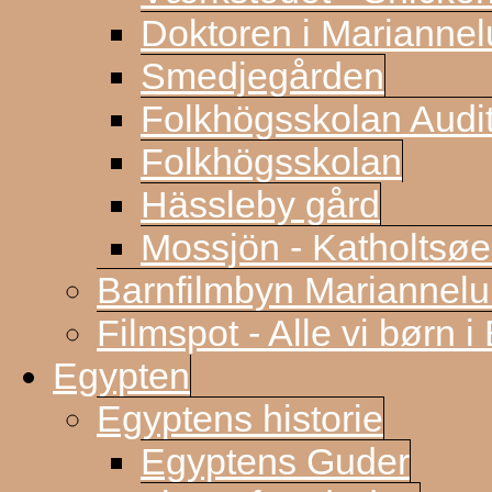
Doktoren i Marianne
Smedjegården
Folkhögsskolan Audi
Folkhögsskolan
Hässleby gård
Mossjön - Katholtsøe
Barnfilmbyn Mariannel
Filmspot - Alle vi børn i
Egypten
Egyptens historie
Egyptens Guder