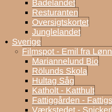
Badelandet
Resturanten
Oversigtskortet
Junglelandet
Sverige
Filmspot - Emil fra Løn
Mariannelund Bio
Rölunds Skola
Hultag Såg
Katholt - Katthult
Fattiggården - Fattig
Værkstedet - Snicke