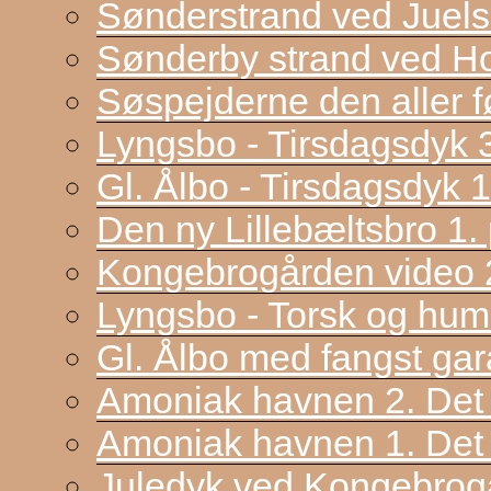
Sønderstrand ved Juel
Sønderby strand ved H
Søspejderne den aller f
Lyngsbo - Tirsdagsdyk 
Gl. Ålbo - Tirsdagsdyk 
Den ny Lillebæltsbro 1. p
Kongebrogården video 2
Lyngsbo - Torsk og hum
Gl. Ålbo med fangst gar
Amoniak havnen 2. Det f
Amoniak havnen 1. Det 
Juledyk ved Kongebrog