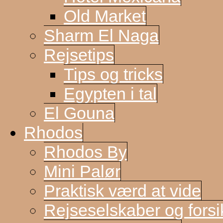
Old Market
Sharm El Naga
Rejsetips
Tips og tricks
Egypten i tal
El Gouna
Rhodos
Rhodos By
Mini Palør
Praktisk værd at vide
Rejseselskaber og forsi