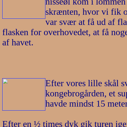
nisseøl kom i lommen 
skrænten, hvor vi fik 
var svær at få ud af fla
flasken for overhovedet, at få no
af havet.
Efter vores lille skål
kongebrogården, et sup
havde mindst 15 meter 
Efter en ½ times dyk gik turen ige