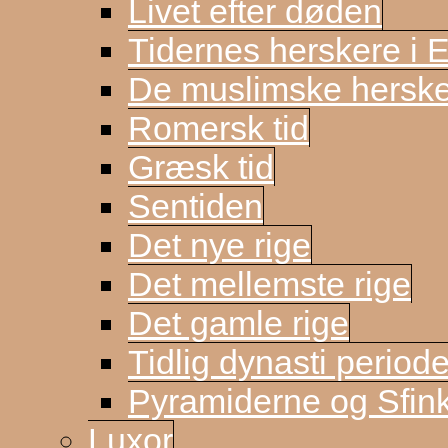
Livet efter døden
Tidernes herskere i 
De muslimske herske
Romersk tid
Græsk tid
Sentiden
Det nye rige
Det mellemste rige
Det gamle rige
Tidlig dynasti period
Pyramiderne og Sfin
Luxor