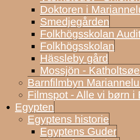
Doktoren i Marianne
Smedjegården
Folkhögsskolan Audi
Folkhögsskolan
Hässleby gård
Mossjön - Katholtsøe
Barnfilmbyn Mariannel
Filmspot - Alle vi børn i
Egypten
Egyptens historie
Egyptens Guder