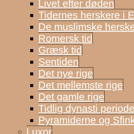
Livet efter døden
Tidernes herskere i 
De muslimske herske
Romersk tid
Græsk tid
Sentiden
Det nye rige
Det mellemste rige
Det gamle rige
Tidlig dynasti period
Pyramiderne og Sfin
Luxor