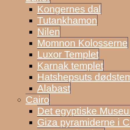
Kongernes dal
Tutankhamon
Nilen
Momnon Kolosserne
Luxor Templet
Karnak templet
Hatshepsuts dødste
Alabast
Cairo
Det egyptiske Muse
Giza pyramiderne i C