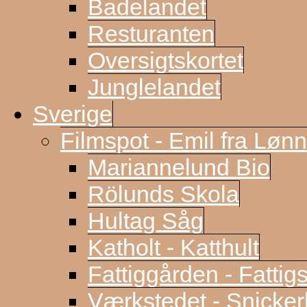
Badelandet
Resturanten
Oversigtskortet
Junglelandet
Sverige
Filmspot - Emil fra Løn
Mariannelund Bio
Rölunds Skola
Hultag Såg
Katholt - Katthult
Fattiggården - Fattig
Værkstedet - Snicke