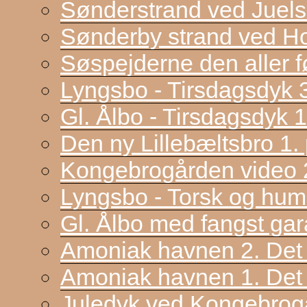
Sønderstrand ved Juel
Sønderby strand ved H
Søspejderne den aller f
Lyngsbo - Tirsdagsdyk 
Gl. Ålbo - Tirsdagsdyk 
Den ny Lillebæltsbro 1. p
Kongebrogården video 2
Lyngsbo - Torsk og hum
Gl. Ålbo med fangst gar
Amoniak havnen 2. Det f
Amoniak havnen 1. Det 
Juledyk ved Kongebrog