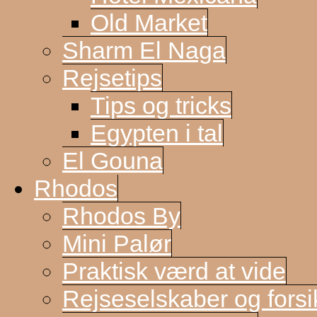
Old Market
Sharm El Naga
Rejsetips
Tips og tricks
Egypten i tal
El Gouna
Rhodos
Rhodos By
Mini Palør
Praktisk værd at vide
Rejseselskaber og forsi