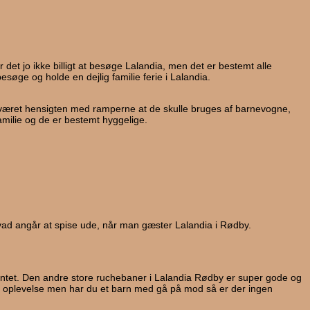
 det jo ikke billigt at besøge Lalandia, men det er bestemt alle
esøge og holde en dejlig familie ferie i Lalandia.
e været hensigten med ramperne at de skulle bruges af barnevogne,
 familie og de er bestemt hyggelige.
 hvad angår at spise ude, når man gæster Lalandia i Rødby.
entet. Den andre store ruchebaner i Lalandia Rødby er super gode og
lig oplevelse men har du et barn med gå på mod så er der ingen