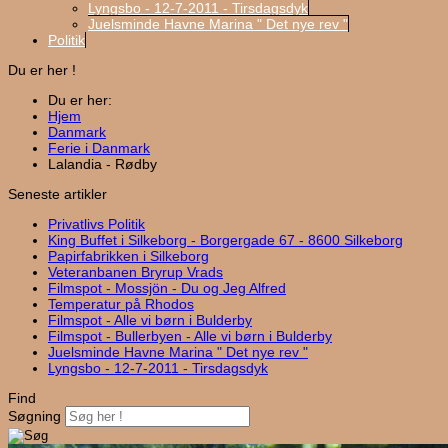
Lyngsbo - 12-7-2011 - Tirsdagsdyk
Juelsminde Havne Marina " Det nye rev "
Politik
Du er her !
Du er her:
Hjem
Danmark
Ferie i Danmark
Lalandia - Rødby
Seneste artikler
Privatlivs Politik
King Buffet i Silkeborg - Borgergade 67 - 8600 Silkeborg
Papirfabrikken i Silkeborg
Veteranbanen Bryrup Vrads
Filmspot - Mossjön - Du og Jeg Alfred
Temperatur på Rhodos
Filmspot - Alle vi børn i Bulderby
Filmspot - Bullerbyen - Alle vi børn i Bulderby
Juelsminde Havne Marina " Det nye rev "
Lyngsbo - 12-7-2011 - Tirsdagsdyk
Find
Søgning