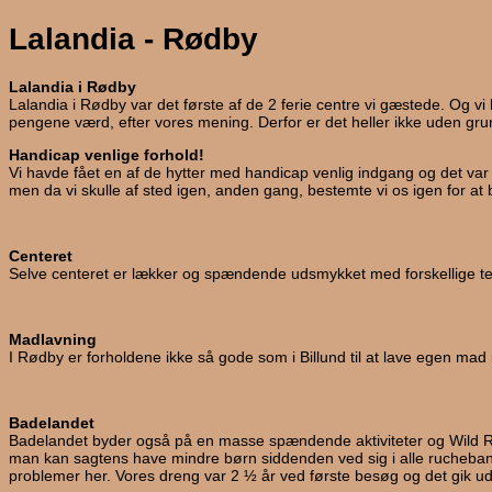
Lalandia - Rødby
Lalandia i Rødby
Lalandia i Rødby var det første af de 2 ferie centre vi gæstede. Og vi
pengene værd, efter vores mening. Derfor er det heller ikke uden grund 
Handicap venlige forhold!
Vi havde fået en af de hytter med handicap venlig indgang og det va
men da vi skulle af sted igen, anden gang, bestemte vi os igen for at be
Centeret
Selve centeret er lækker og spændende udsmykket med forskellige temae
Madlavning
I Rødby er forholdene ikke så gode som i Billund til at lave egen mad
Badelandet
Badelandet byder også på en masse spændende aktiviteter og Wild Riv
man kan sagtens have mindre børn siddenden ved sig i alle ruchebaner
problemer her. Vores dreng var 2 ½ år ved første besøg og det gik 