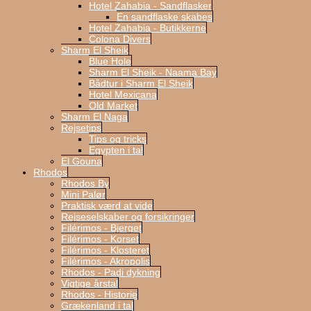
Hotel Zahabia - Sandflasker
En sandflaske skabes
Hotel Zahabia - Butikkerne
Colona Divers
Sharm El Sheik
Blue Hole
Sharm El Sheik - Naama Bay
Bådtur i Sharm El Sheik
Hotel Mexicana
Old Market
Sharm El Naga
Rejsetips
Tips og tricks
Egypten i tal
El Gouna
Rhodos
Rhodos By
Mini Palør
Praktisk værd at vide
Rejseselskaber og forsikringer
Filérimos - Bjerget
Filérimos - Korset
Filérimos - Klosteret
Filérimos - Akropolis
Rhodos - Padi dykning
Vigtige årstal
Rhodos - Historie
Grækenland i tal