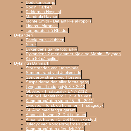
Dodekaneserne
Rodini Parken
Riddernes Hospital
Mandraki Havnen
Monte Smith - Det antikke akropolis
Lindos - Akropolis
Temperatur på Rhodos
Dykanden
Fotokursus i klubben
Nitrox
Dykandens gamle foto arkiv
Dykandens 2 medlemmer Kjeld og Martin i Egypten
Klub 88 på sejltur
Dykning i Danmark
Storstranden ved juelsminde
Sønderstrand ved Juelsminde
Sønderby strand ved Horsens
Søspejderne den aller første gang
Lyngsbo - Tirsdagsdyk 3-7-2012
Gl. Ålbo - Tirsdagsdyk 17-7-2012
Den ny Lillebæltsbro 1. pille fra vest
Kongebrogården video 25 - 9 - 2011
Lyngsbo - Torsk og hummer - Tirsdagsdyk
Gl. Ålbo med fangst garanti
Amoniak havnen 2. Det flotte net
Amoniak havnen 1. Det klassiske sted
Juledyk ved Kongebrogården 2007
Kongebrogården aftendyk 2011