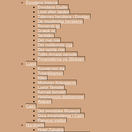
Egyptens historie
Egyptens Guder
Livet efter døden
Tidernes herskere i Egypten
De muslimske herskerer
Romersk tid
Græsk tid
Sentiden
Det nye rige
Det mellemste rige
Det gamle rige
Tidlig dynasti periode
Pyramiderne og Sfinksen
Luxor
Kongernes dal
Tutankhamon
Nilen
Momnon Kolosserne
Luxor Templet
Karnak templet
Hatshepsuts dødstempel
Alabast
Cairo
Det egyptiske Museum
Giza pyramiderne i Cairo
Papyrus institut
Hurghada
Hotel Zahabia