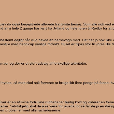
 blev da også begejstrede allerede fra første besøg. Som alle nok ved er
at vi hele 2 gange har kørt fra Jylland og hele turen til Rødby for at b
r bestemt dejligt når vi jo havde en barnevogn med. Det har jo nok ikk
stille med handicap venlige forhold. Huset er tilpas stor til vores lille
r og der er et stort udvalg af forskellige aktiviteter.
 i hytten, så man skal nok forvente at bruge lidt flere penge på ferien,
er er en af mine fortrukne ruchebaner hurtig kold og vilderer en forv
ne. Selvfølgelig skal de ikke være for pivede for så får de jo en dår
uden problemer med alle ruchebanerne.