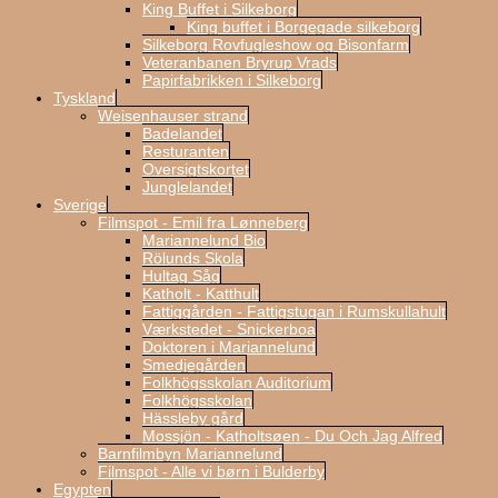
King Buffet i Silkeborg
King buffet i Borgegade silkeborg
Silkeborg Rovfugleshow og Bisonfarm
Veteranbanen Bryrup Vrads
Papirfabrikken i Silkeborg
Tyskland
Weisenhauser strand
Badelandet
Resturanten
Oversigtskortet
Junglelandet
Sverige
Filmspot - Emil fra Lønneberg
Mariannelund Bio
Rölunds Skola
Hultag Såg
Katholt - Katthult
Fattiggården - Fattigstugan i Rumskullahult
Værkstedet - Snickerboa
Doktoren i Mariannelund
Smedjegården
Folkhögsskolan Auditorium
Folkhögsskolan
Hässleby gård
Mossjön - Katholtsøen - Du Och Jag Alfred
Barnfilmbyn Mariannelund
Filmspot - Alle vi børn i Bulderby
Egypten