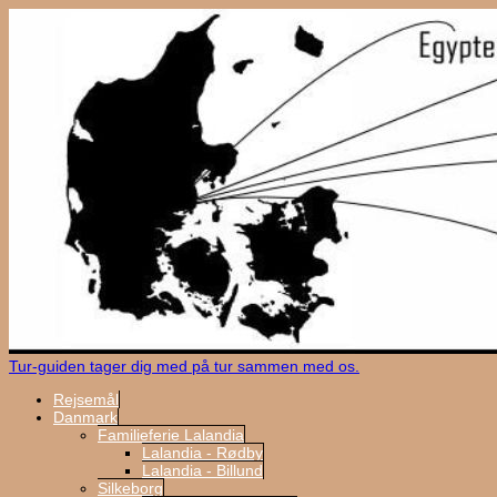
Tur-guiden tager dig med på tur sammen med os.
Rejsemål
Danmark
Familieferie Lalandia
Lalandia - Rødby
Lalandia - Billund
Silkeborg