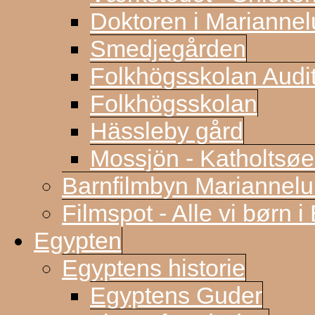
Doktoren i Marianne
Smedjegården
Folkhögsskolan Audi
Folkhögsskolan
Hässleby gård
Mossjön - Katholtsøe
Barnfilmbyn Mariannel
Filmspot - Alle vi børn i
Egypten
Egyptens historie
Egyptens Guder