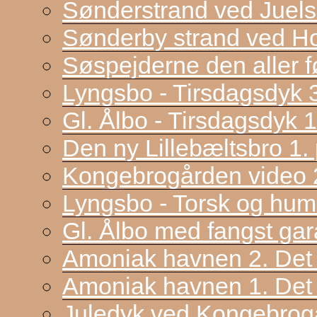
Sønderstrand ved Juel
Sønderby strand ved H
Søspejderne den aller f
Lyngsbo - Tirsdagsdyk 
Gl. Ålbo - Tirsdagsdyk 
Den ny Lillebæltsbro 1. p
Kongebrogården video 2
Lyngsbo - Torsk og hum
Gl. Ålbo med fangst gar
Amoniak havnen 2. Det f
Amoniak havnen 1. Det 
Juledyk ved Kongebrog