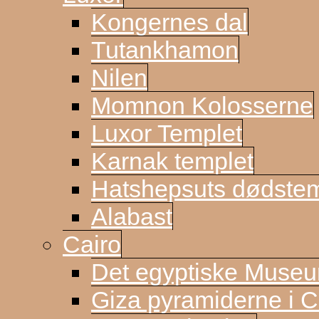
Kongernes dal
Tutankhamon
Nilen
Momnon Kolosserne
Luxor Templet
Karnak templet
Hatshepsuts dødste
Alabast
Cairo
Det egyptiske Muse
Giza pyramiderne i C