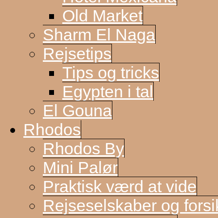
Old Market
Sharm El Naga
Rejsetips
Tips og tricks
Egypten i tal
El Gouna
Rhodos
Rhodos By
Mini Palør
Praktisk værd at vide
Rejseselskaber og forsi