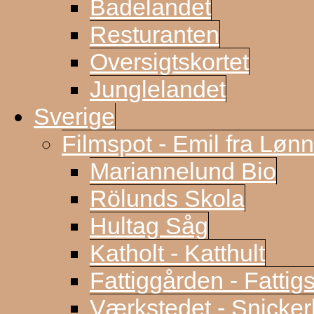
Badelandet
Resturanten
Oversigtskortet
Junglelandet
Sverige
Filmspot - Emil fra Løn
Mariannelund Bio
Rölunds Skola
Hultag Såg
Katholt - Katthult
Fattiggården - Fattig
Værkstedet - Snicke