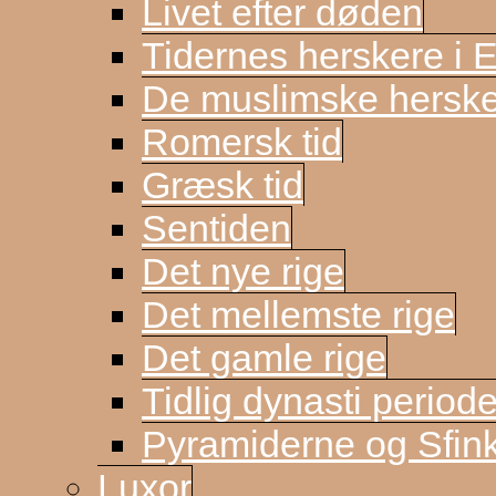
Livet efter døden
Tidernes herskere i 
De muslimske herske
Romersk tid
Græsk tid
Sentiden
Det nye rige
Det mellemste rige
Det gamle rige
Tidlig dynasti period
Pyramiderne og Sfin
Luxor