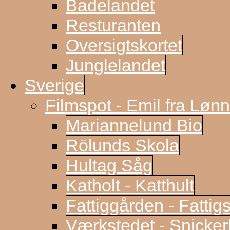
Badelandet
Resturanten
Oversigtskortet
Junglelandet
Sverige
Filmspot - Emil fra Løn
Mariannelund Bio
Rölunds Skola
Hultag Såg
Katholt - Katthult
Fattiggården - Fattig
Værkstedet - Snicke