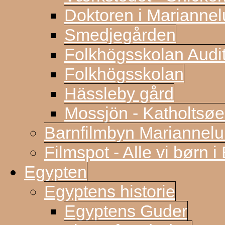
Doktoren i Marianne
Smedjegården
Folkhögsskolan Audi
Folkhögsskolan
Hässleby gård
Mossjön - Katholtsøe
Barnfilmbyn Mariannel
Filmspot - Alle vi børn i
Egypten
Egyptens historie
Egyptens Guder