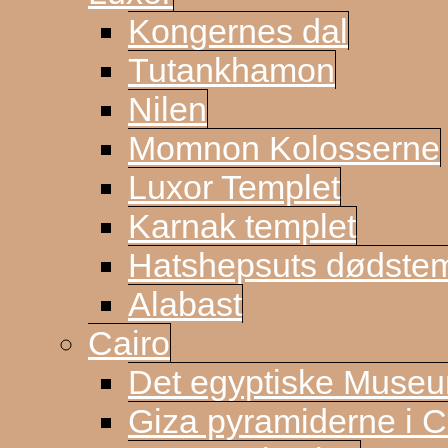
Kongernes dal
Tutankhamon
Nilen
Momnon Kolosserne
Luxor Templet
Karnak templet
Hatshepsuts dødste
Alabast
Cairo
Det egyptiske Muse
Giza pyramiderne i C