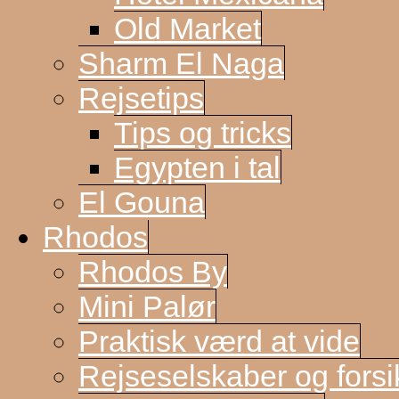
Old Market
Sharm El Naga
Rejsetips
Tips og tricks
Egypten i tal
El Gouna
Rhodos
Rhodos By
Mini Palør
Praktisk værd at vide
Rejseselskaber og forsi