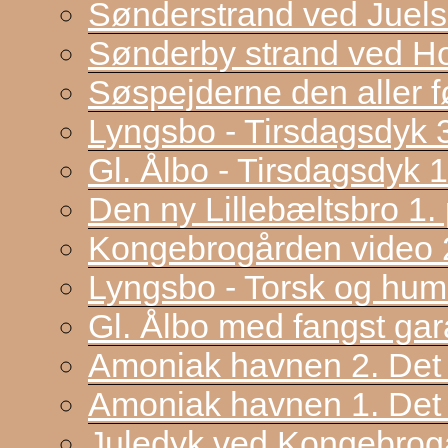
Sønderstrand ved Juel
Sønderby strand ved H
Søspejderne den aller f
Lyngsbo - Tirsdagsdyk 
Gl. Ålbo - Tirsdagsdyk 
Den ny Lillebæltsbro 1. p
Kongebrogården video 2
Lyngsbo - Torsk og hum
Gl. Ålbo med fangst gar
Amoniak havnen 2. Det f
Amoniak havnen 1. Det 
Juledyk ved Kongebrog