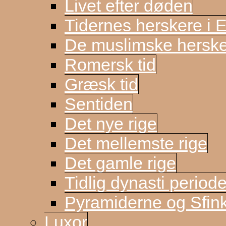
Livet efter døden
Tidernes herskere i 
De muslimske herske
Romersk tid
Græsk tid
Sentiden
Det nye rige
Det mellemste rige
Det gamle rige
Tidlig dynasti period
Pyramiderne og Sfin
Luxor